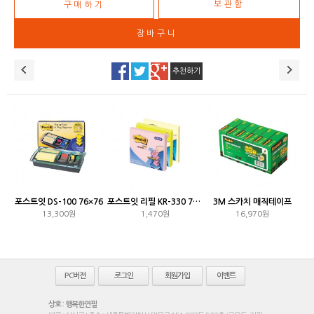
보관함
추천하기
포스트잇 DS-100 76×76
포스트잇 리필 KR-330 76×76
3M 스카치 매직테이프
13,300원
1,470원
16,970원
PC버전
로그인
회원가입
이벤트
상호 : 행복한연필